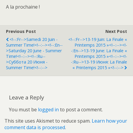
A la prochaine !
Previous Post
Next Post
<!--:fr-->Samedi 20 Juin -
<!--:fr-->13-19 Juin: La Finale «
Summer Time!<!--:--><!--:en--
Printemps 2015 »<!--:--><!-
>Saturday 20 June - Summer
-:en-->13-19 June: La Finale «
Time!<!--:--><!--:ru--
Printemps 2015 »<!--:--><!-
>Суббота 20 Июня -
-:ru-->13-19 Июня: La Finale
Summer Time!<!--:-->
« Printemps 2015 »<!--:-->
Leave a Reply
You must be
logged in
to post a comment.
This site uses Akismet to reduce spam.
Learn how your
comment data is processed
.