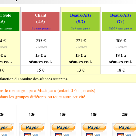
er Solo
Chant
Beaux-Arts
Beaux-Arts
-6)
(4-6)
(5-7)
(7+)
ns parents
1h / sans parents
1h / sans parent
1h30 / sans parents
4 €
255 €
221 €
306 €
éances
17 séances
17 séances
17 séances
 € x
15 € x
13 € x
18 € x
s rest.
séances rest.
séances rest.
séances rest.
8 €
15 €
13 €
18 €
 fonction du nombre des séances restantes.
ans le même groupe « Musique » (enfant 0-6 + parents)
dans les groupes différents ou toute autre activité
2€
13€
15€
18€
25€