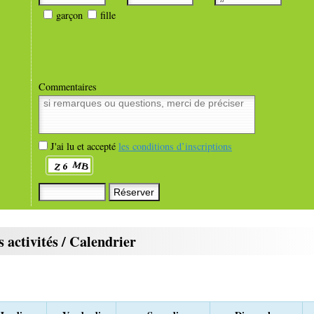
garçon
fille
Commentaires
J'ai lu et accepté
les conditions d’inscriptions
 activités / Calendrier