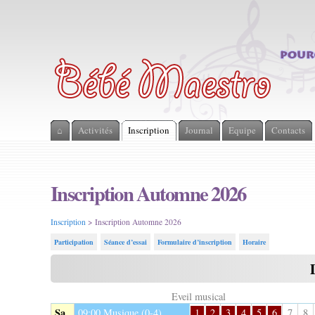
⌂
Activités
Inscription
Journal
Equipe
Contacts
Inscription Automne 2026
Inscription
> Inscription Automne 2026
Participation
Séance d’essai
Formulaire d’inscription
Horaire
Eveil musical
Sa
09:00
Musique (0-4)
1
2
3
4
5
6
7
8