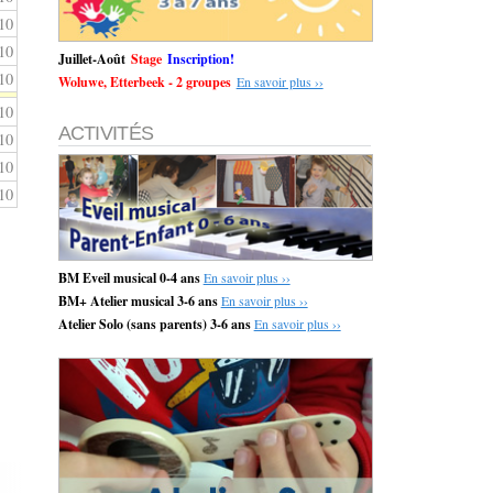
10
10
Juillet-Août
Stage
Inscription!
10
Woluwe, Etterbeek - 2 groupes
En savoir plus ››
10
ACTIVITÉS
10
10
10
BM Eveil musical 0-4 ans
En savoir plus ››
BM+ Atelier musical 3-6 ans
En savoir plus ››
Atelier Solo (sans parents) 3-6 ans
En savoir plus ››