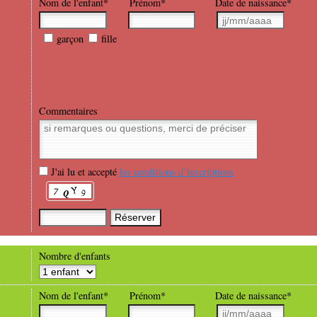
Nom de l'enfant*
Prénom*
Date de naissance*
garçon
fille
Commentaires
J'ai lu et accepté
les conditions d’inscriptions
Nombre d'enfants
Nom de l'enfant*
Prénom*
Date de naissance*