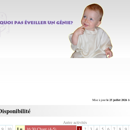
Mise à jour
le 25 juillet 2026 1
Disponibilité
Autre activités
Lu
9
10
16:30
Chant (4-5)
1
2
3
4
5
6
7
8
9