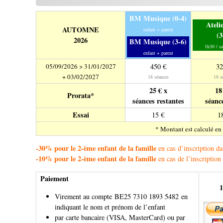
BM Musique (0-4)
Ateli
AUTOMNE
enfant + parent
(3
2026
BM Musique (3-6)
1h30 / sa
enfant + parent
05/09/2026 > 31/01/2027
450 €
32
+ 03/02/2027
18 séances
18 s
25 € x
18
Prorata*
séances restantes
séance
Essai
15 €
1
* Montant est calculé en
-30% pour le 2-ème enfant de la famille
en cas d’inscription d
-10% pour le 2-ème enfant de la famille
en cas de l’inscription 
Paiement
1
Virement au compte BE25 7310 1893 5482 en
indiquant le nom et prénom de l’enfant
par carte bancaire (VISA, MasterCard) ou par