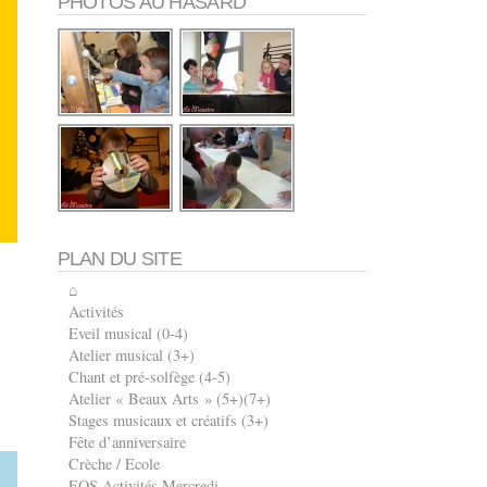
PHOTOS AU HASARD
PLAN DU SITE
⌂
Activités
Eveil musical (0-4)
Atelier musical (3+)
Chant et pré-solfège (4-5)
Atelier « Beaux Arts » (5+)(7+)
Stages musicaux et créatifs (3+)
Fête d’anniversaire
Crèche / Ecole
EOS Activités Mercredi