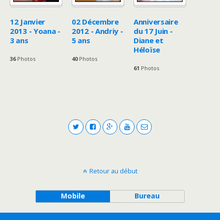
12 Janvier
02 Décembre
Anniversaire
2013 - Yoana -
2012 - Andriy -
du 17 Juin -
3 ans
5 ans
Diane et
Héloïse
36
Photos
40
Photos
61
Photos
Retour au début
Mobile
Bureau