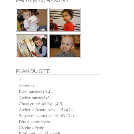
PHOTOS AU HASARD
PLAN DU SITE
⌂
Activités
Eveil musical (0-4)
Atelier musical (3+)
Chant et pré-solfège (4-5)
Atelier « Beaux Arts » (5+)(7+)
Stages musicaux et créatifs (3+)
Fête d’anniversaire
Crèche / Ecole
EOS Activités Mercredi