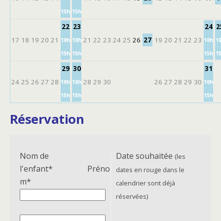
15h
15h
22
23
24
2
17
18
19
20
21
21
22
23
24
25
26
27
19
20
21
22
23
10h
10h
10h
1
15h
15h
15h
1
29
30
31
24
25
26
27
28
28
29
30
26
27
28
29
30
10h
10h
10h
15h
15h
15h
Réservation
Nom de
Date souhaitée
(les
l'enfant*
Préno
dates en rouge dans le
m*
calendrier sont déjà
réservées)