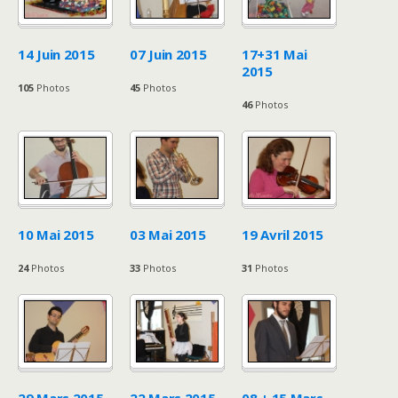
14 Juin 2015
07 Juin 2015
17+31 Mai
2015
105
Photos
45
Photos
46
Photos
10 Mai 2015
03 Mai 2015
19 Avril 2015
24
Photos
33
Photos
31
Photos