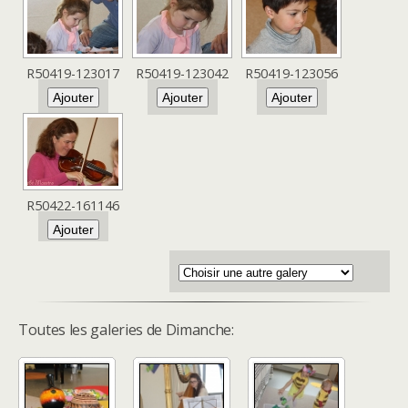
R50419-123017
R50419-123042
R50419-123056
R50422-161146
Toutes les galeries de Dimanche: