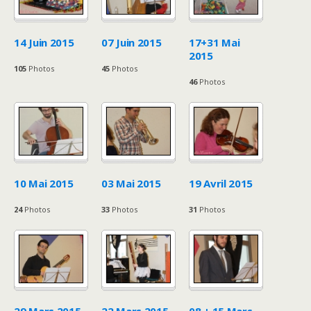
14 Juin 2015
07 Juin 2015
17+31 Mai
2015
105
Photos
45
Photos
46
Photos
10 Mai 2015
03 Mai 2015
19 Avril 2015
24
Photos
33
Photos
31
Photos