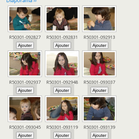
Diaporama ››
R50301-092827
R50301-092831
R50301-092913
R50301-092937
R50301-092948
R50301-093037
R50301-093045
R50301-093119
R50301-093139