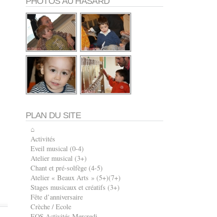
PHOTOS AU HASARD
PLAN DU SITE
⌂
Activités
Eveil musical (0-4)
Atelier musical (3+)
Chant et pré-solfège (4-5)
Atelier « Beaux Arts » (5+)(7+)
Stages musicaux et créatifs (3+)
Fête d’anniversaire
Crèche / Ecole
EOS Activités Mercredi