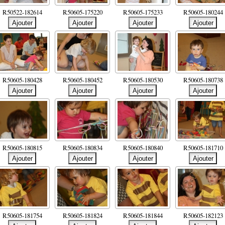
R50522-182614
R50605-175220
R50605-175233
R50605-180244
R50605-180428
R50605-180452
R50605-180530
R50605-180738
R50605-180815
R50605-180834
R50605-180840
R50605-181710
R50605-181754
R50605-181824
R50605-181844
R50605-182123