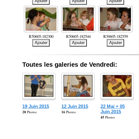
R50605-182300
R50605-182544
R50605-182559
Toutes les galeries de Vendredi:
19 Juin 2015
12 Juin 2015
22 Mai + 05
Juin 2015
28
Photos
16
Photos
45
Photos