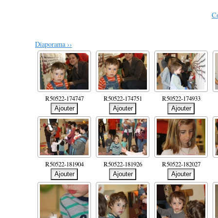
Co
Diaporama ››
R50522-174747
R50522-174751
R50522-174933
R50522-181904
R50522-181926
R50522-182027