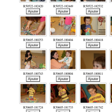
R50522-182420
R50522-182449
R50522-182532
R50605-180253
R50605-180404
R50605-180418
R50605-180743
R50605-180804
R50605-180811
R50605-181724
R50605-181733
R50605-181742