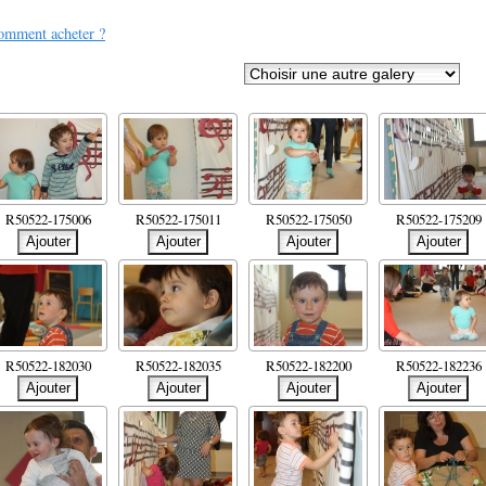
mment acheter ?
R50522-175006
R50522-175011
R50522-175050
R50522-175209
R50522-182030
R50522-182035
R50522-182200
R50522-182236