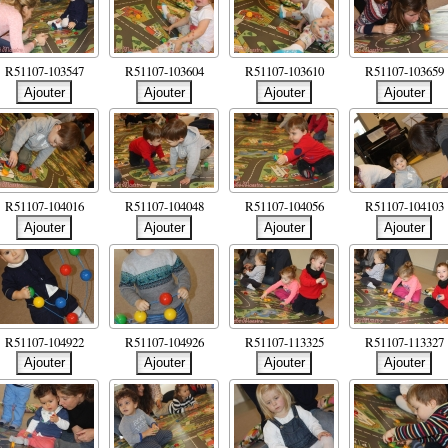
R51107-103547
R51107-103604
R51107-103610
R51107-103659
R51107-104016
R51107-104048
R51107-104056
R51107-104103
R51107-104922
R51107-104926
R51107-113325
R51107-113327