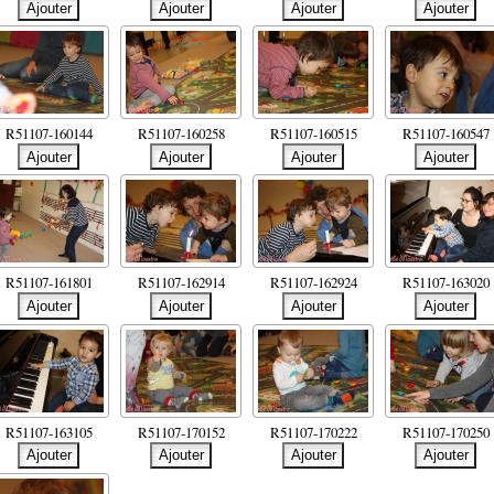
R51107-160144
R51107-160258
R51107-160515
R51107-160547
R51107-161801
R51107-162914
R51107-162924
R51107-163020
R51107-163105
R51107-170152
R51107-170222
R51107-170250