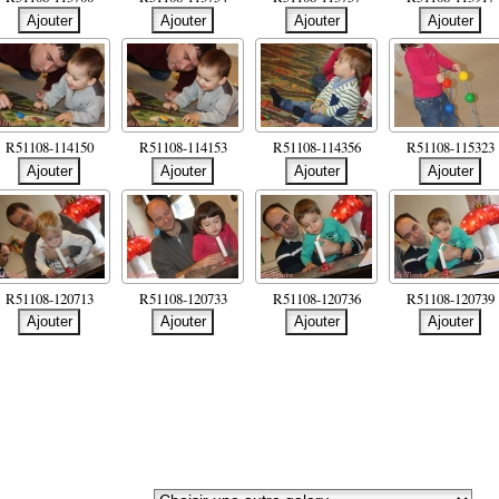
R51108-114150
R51108-114153
R51108-114356
R51108-115323
R51108-120713
R51108-120733
R51108-120736
R51108-120739