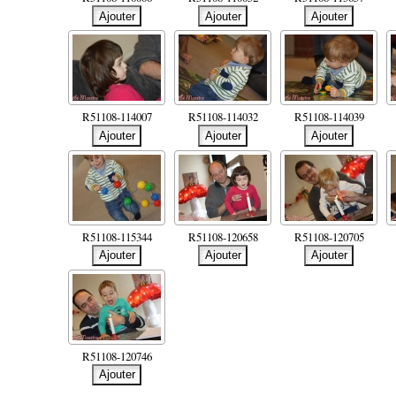
R51108-114007
R51108-114032
R51108-114039
R51108-115344
R51108-120658
R51108-120705
R51108-120746