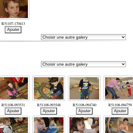
R51107-170413
R51108-093531
R51108-093548
R51108-094740
R51108-094759