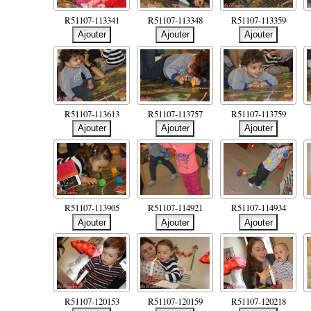
R51107-113341
R51107-113348
R51107-113359
R51107-113613
R51107-113757
R51107-113759
R51107-113905
R51107-114921
R51107-114934
R51107-120153
R51107-120159
R51107-120218