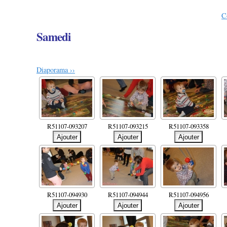
C
Samedi
Diaporama ››
R51107-093207
R51107-093215
R51107-093358
R51107-094930
R51107-094944
R51107-094956