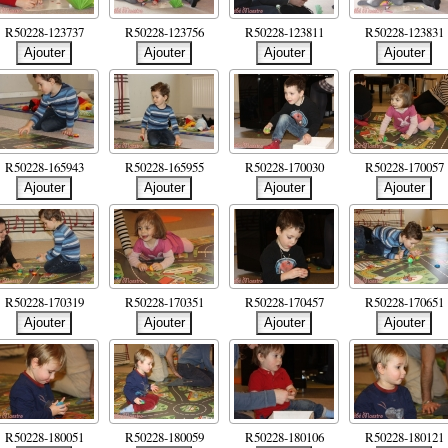
R50228-123737
R50228-123756
R50228-123811
R50228-123831
R50228-165943
R50228-165955
R50228-170030
R50228-170057
R50228-170319
R50228-170351
R50228-170457
R50228-170651
R50228-180051
R50228-180059
R50228-180106
R50228-180121