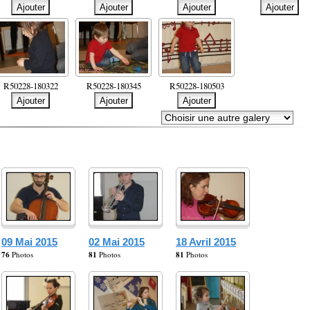
R50228-180322
R50228-180345
R50228-180503
09 Mai 2015
02 Mai 2015
18 Avril 2015
76
Photos
81
Photos
81
Photos