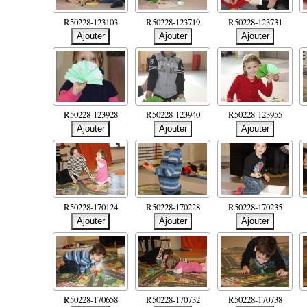
R50228-123103
R50228-123719
R50228-123731
R50228-123928
R50228-123940
R50228-123955
R50228-170124
R50228-170228
R50228-170235
R50228-170658
R50228-170732
R50228-170738