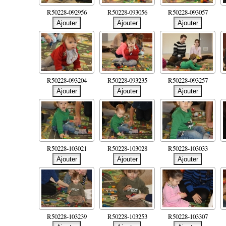
R50228-092956
R50228-093056
R50228-093057
R50228-093204
R50228-093235
R50228-093257
R50228-103021
R50228-103028
R50228-103033
R50228-103239
R50228-103253
R50228-103307