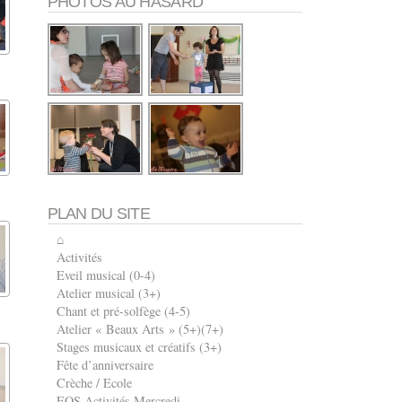
PHOTOS AU HASARD
PLAN DU SITE
⌂
Activités
Eveil musical (0-4)
Atelier musical (3+)
Chant et pré-solfège (4-5)
Atelier « Beaux Arts » (5+)(7+)
Stages musicaux et créatifs (3+)
Fête d’anniversaire
Crèche / Ecole
EOS Activités Mercredi