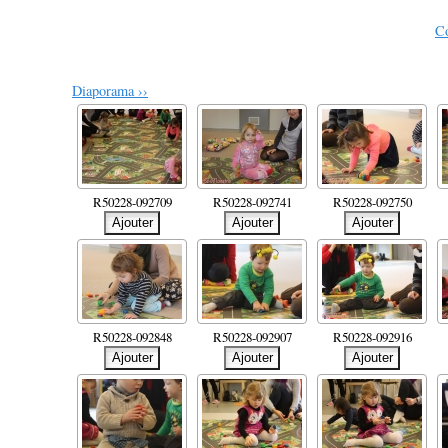
Co
Diaporama ››
R50228-092709
R50228-092741
R50228-092750
R50228-092848
R50228-092907
R50228-092916