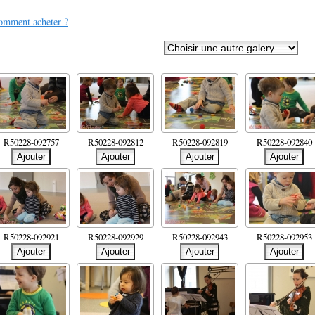
mment acheter ?
R50228-092757
R50228-092812
R50228-092819
R50228-092840
R50228-092921
R50228-092929
R50228-092943
R50228-092953