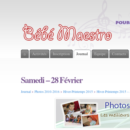
⌂
Activités
Inscription
Journal
Equipe
Contacts
Samedi – 28 Février
Journal
>
Photos 2010-2016
>
Hiver-Printemps 2015
>
Hiver-Printemps 2015 –