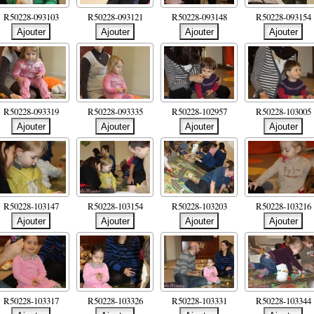
R50228-093103
R50228-093121
R50228-093148
R50228-093154
R50228-093319
R50228-093335
R50228-102957
R50228-103005
R50228-103147
R50228-103154
R50228-103203
R50228-103216
R50228-103317
R50228-103326
R50228-103331
R50228-103344