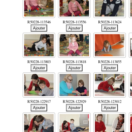
R50228-113546
R50228-113556
R50228-113624
R50228-113803
R50228-113818
R50228-113855
R50228-122917
R50228-122929
R50228-123012