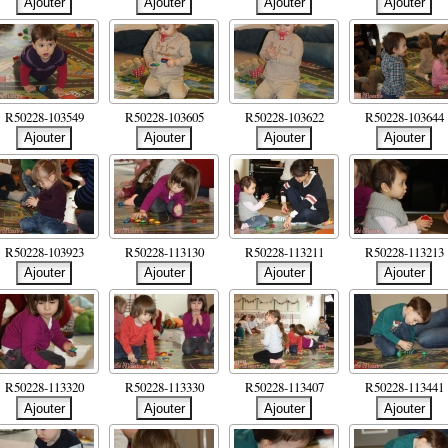
R50228-103549
R50228-103605
R50228-103622
R50228-103644
R50228-103923
R50228-113130
R50228-113211
R50228-113213
R50228-113320
R50228-113330
R50228-113407
R50228-113441