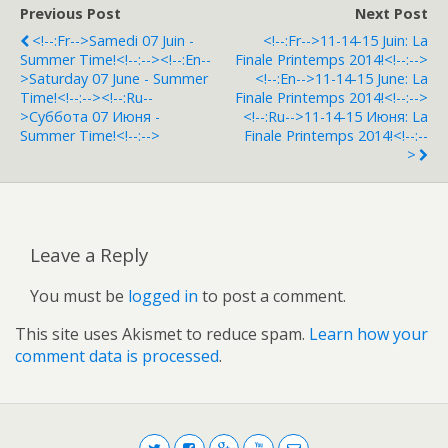
Previous Post
Next Post
<!--:fr-->Samedi 07 Juin -
<!--:fr-->11-14-15 Juin: La
Summer Time!<!--:--><!--:en--
Finale Printemps 2014!<!--:-->
>Saturday 07 June - Summer
<!--:en-->11-14-15 June: La
Time!<!--:--><!--:ru--
Finale Printemps 2014!<!--:-->
>Суббота 07 Июня -
<!--:ru-->11-14-15 Июня: La
Summer Time!<!--:-->
Finale Printemps 2014!<!--:--
>
Leave a Reply
You must be
logged in
to post a comment.
This site uses Akismet to reduce spam.
Learn how your
comment data is processed
.