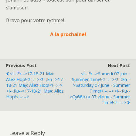
s’amuser!
Bravo pour votre rythme!
A la prochaine!
Previous Post
Next Post
<!--:fr-->17-18-21 Mai:
<!--:fr-->Samedi 07 Juin -
Allez Hop!<!--:--><!--:en-->17-
Summer Time!<!--:--><!--:en--
18-21 May: Allez Hop!<!--:-->
>Saturday 07 June - Summer
<!--:ru-->17-18-21 Мая: Allez
Time!<!--:--><!--:ru--
Hop!<!--:-->
>Суббота 07 Июня - Summer
Time!<!--:-->
Leave a Reply