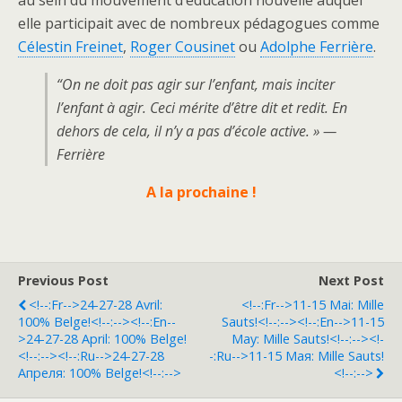
elle participait avec de nombreux pédagogues comme
Célestin Freinet
,
Roger Cousinet
ou
Adolphe Ferrière
.
“On ne doit pas agir sur l’enfant, mais inciter
l’enfant à agir. Ceci mérite d’être dit et redit. En
dehors de cela, il n’y a pas d’école active. » —
Ferrière
A la prochaine !
Previous Post
Next Post
<!--:fr-->24-27-28 Avril:
<!--:fr-->11-15 Mai: Mille
100% Belge!<!--:--><!--:en--
Sauts!<!--:--><!--:en-->11-15
>24-27-28 April: 100% Belge!
May: Mille Sauts!<!--:--><!-
<!--:--><!--:ru-->24-27-28
-:ru-->11-15 Мая: Mille Sauts!
Апреля: 100% Belge!<!--:-->
<!--:-->