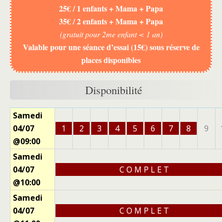
25€ / 1 enfants + Mama + Papa
35€ / 2 enfants + Mama + Papa
(gratuit pour 2me enfant < 1 an)
Valable pour une séance d’essai (15€) sous réserve de
places disponibles
Disponibilité
Samedi
04/07
1
2
3
4
5
6
7
8
9
@09:00
Samedi
04/07
C O M P L E T
@10:00
Samedi
04/07
C O M P L E T