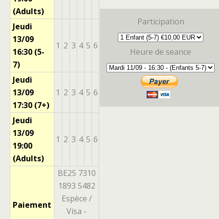
(Adults)
Participation
Jeudi
13/09
1
2
3
4
5
6
16:30 (5-
Heure de seance
7)
Jeudi
13/09
1
2
3
4
5
6
17:30 (7+)
Jeudi
13/09
1
2
3
4
5
6
19:00
(Adults)
BE25 7310
1893 5482
Espèce /
Paiement
Visa -