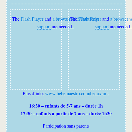
The
Flash Player
and
a browser with Javascript
The
Flash Player
and
a browser w
support
are needed..
support
are needed.
Plus d’info:
www.bebemaestro.com/beaux-arts
16:30 – enfants de 5-7 ans – durée 1h
17:30 – enfants à partir de 7 ans – durée 1h30
Participation sans parents