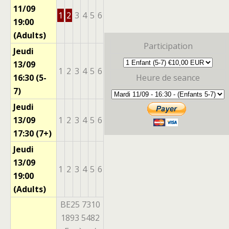
11/09
1
2
3
4
5
6
19:00
(Adults)
Participation
Jeudi
13/09
1
2
3
4
5
6
16:30 (5-
Heure de seance
7)
Jeudi
13/09
1
2
3
4
5
6
17:30 (7+)
Jeudi
13/09
1
2
3
4
5
6
19:00
(Adults)
BE25 7310
1893 5482