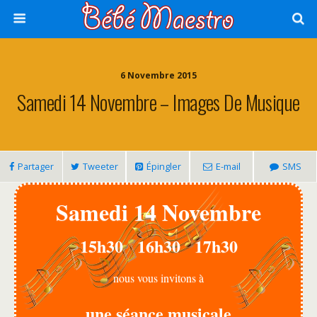
6 Novembre 2015
Samedi 14 Novembre – Images De Musique
Partager
Tweeter
Épingler
E-mail
SMS
Samedi 14 Novembre
15h30 16h30 17h30
nous vous invitons à
une séance musicale