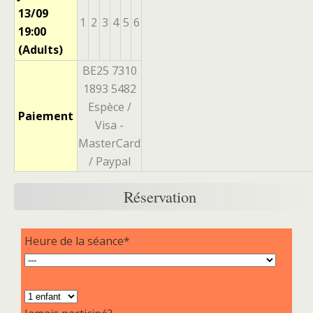
13/09
1
2
3
4
5
6
19:00
(Adults)
BE25 7310
1893 5482
Espèce /
Paiement
Visa -
MasterCard
/ Paypal
Réservation
Heure de la séance*