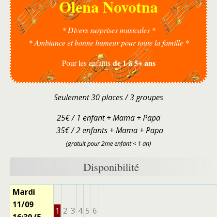
Olena Novotna
* Divers surprises musicales *
* Ambiance et bonne humeur pour toute la famille *
de 1 à 5+ ans
Pour les enfants
Seulement 30 places / 3 groupes
25€ / 1 enfant + Mama + Papa
35€ / 2 enfants + Mama + Papa
(gratuit pour 2me enfant < 1 an)
Disponibilité
Mardi
11/09
1
2
3
4
5
6