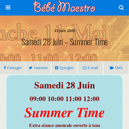
23 Juin 2025
Samedi 28 Juin – Summer Time
Partager
Tweeter
Épingler
E-mail
SMS
Samedi 28 Juin
09:00 10:00 11:00 12:00
Summer Time
Extra séance musicale ouverte à tous