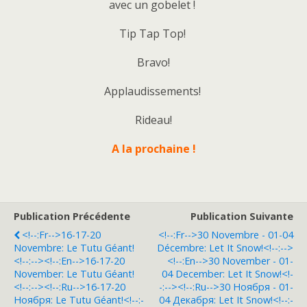
avec un gobelet !
Tip Tap Top!
Bravo!
Applaudissements!
Rideau!
A la prochaine !
Publication Précédente
Publication Suivante
<!--:fr-->16-17-20
<!--:fr-->30 Novembre - 01-04
Novembre: Le Tutu Géant!
Décembre: Let It Snow!<!--:-->
<!--:--><!--:en-->16-17-20
<!--:en-->30 November - 01-
November: Le Tutu Géant!
04 December: Let It Snow!<!-
<!--:--><!--:ru-->16-17-20
-:--><!--:ru-->30 Ноября - 01-
Ноября: Le Tutu Géant!<!--:-
04 Декабря: Let It Snow!<!--:-