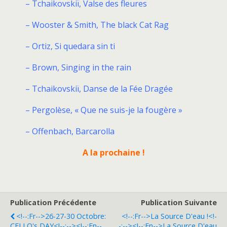
– Tchaikovskiï, Valse des fleures
– Wooster & Smith, The black Cat Rag
– Ortiz, Si quedara sin ti
– Brown, Singing in the rain
– Tchaikovskiï, Danse de la Fée Dragée
– Pergolèse, « Que ne suis-je la fougère »
– Offenbach, Barcarolla
A la prochaine !
Publication Précédente
Publication Suivante
<!--:fr-->26-27-30 Octobre:
<!--:fr-->La Source D'eau !<!-
CELLO's DAY<!--:--><!--:en--
-:--><!--:en-->La Source D'eau