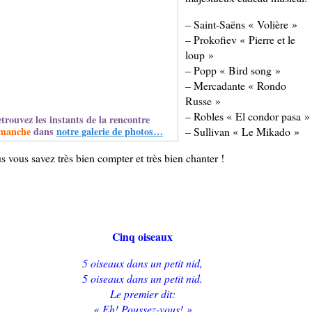
– Saint-Saëns « Volière »
– Prokofiev « Pierre et le
loup »
– Popp « Bird song »
– Mercadante « Rondo
Russe »
– Robles « El condor pasa 
trouvez les instants de la rencontre
– Sullivan « Le Mikado »
manche
dans
notre galerie de photos…
s vous savez très bien compter et très bien chanter !
Cinq oiseaux
5 oiseaux dans un petit nid,
5 oiseaux dans un petit nid.
Le premier dit:
« Eh! Poussez-vous! »