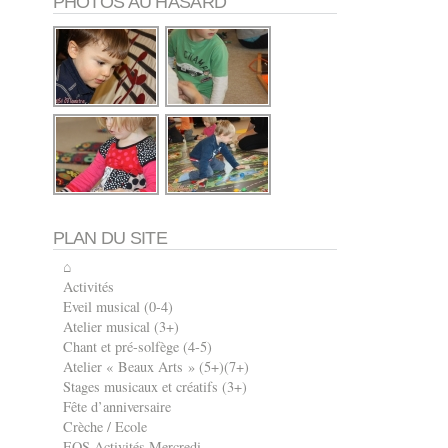
PHOTOS AU HASARD
PLAN DU SITE
⌂
Activités
Eveil musical (0-4)
Atelier musical (3+)
Chant et pré-solfège (4-5)
Atelier « Beaux Arts » (5+)(7+)
Stages musicaux et créatifs (3+)
Fête d’anniversaire
Crèche / Ecole
EOS Activités Mercredi