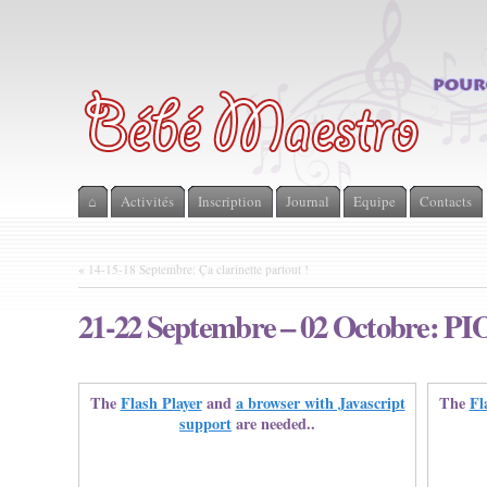
⌂
Activités
Inscription
Journal
Equipe
Contacts
«
14-15-18 Septembre: Ça clarinette partout !
21-22 Septembre – 02 Octobre: PI
The
Flash Player
and
a browser with Javascript
The
Fl
support
are needed..