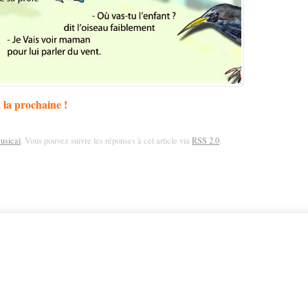
 la prochaine !
usical
. Vous pouvez suivre les réponses à cet article via
RSS 2.0
.