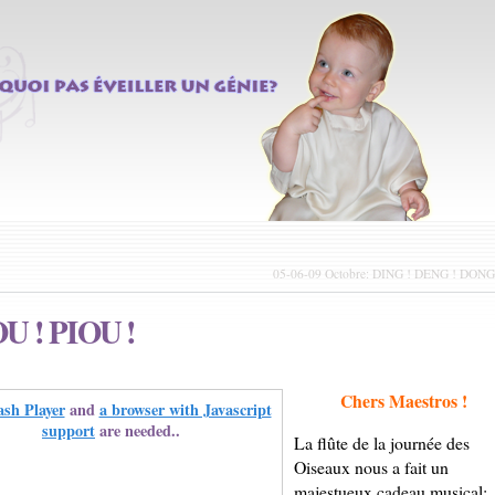
05-06-09 Octobre: DING ! DENG ! DONG
OU ! PIOU !
Chers Maestros !
ash Player
and
a browser with Javascript
support
are needed..
La flûte de la journée des
Oiseaux nous a fait un
majestueux cadeau musical: