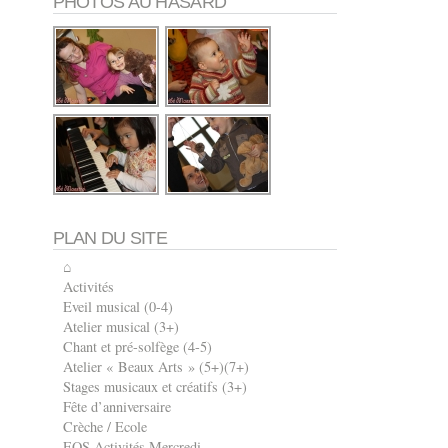
PHOTOS AU HASARD
PLAN DU SITE
⌂
Activités
Eveil musical (0-4)
Atelier musical (3+)
Chant et pré-solfège (4-5)
Atelier « Beaux Arts » (5+)(7+)
Stages musicaux et créatifs (3+)
Fête d’anniversaire
Crèche / Ecole
EOS Activités Mercredi