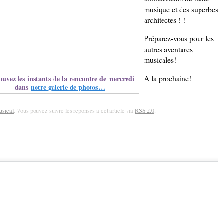
musique et des superbes
architectes !!!
Préparez-vous pour les
autres aventures
musicales!
A la prochaine!
ouvez les instants de la rencontre de mercredi
dans
notre galerie de photos…
usical
. Vous pouvez suivre les réponses à cet article via
RSS 2.0
.