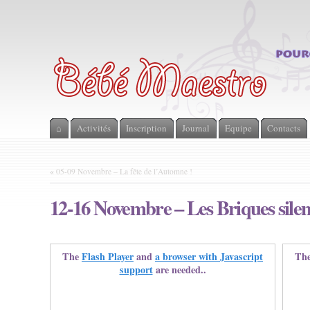
⌂
Activités
Inscription
Journal
Equipe
Contacts
«
05-09 Novembre – La fête de l’Automne !
12-16 Novembre – Les Briques silen
The
Flash Player
and
a browser with Javascript
Th
support
are needed..