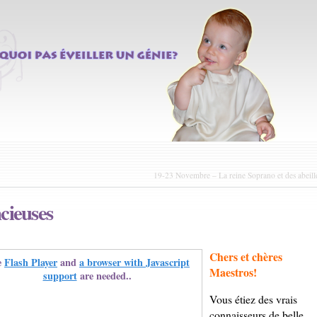
19-23 Novembre – La reine Soprano et des abeill
cieuses
Chers et chères
e
Flash Player
and
a browser with Javascript
Maestros!
support
are needed..
Vous étiez des vrais
connaisseurs de belle