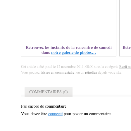
Retrouvez les instants de la rencontre de samedi
Retr
dans
notre galerie de photos…
Cet article a été posté le 12 novembre 2011, 00:00 sous la catégorie
Eveil m
Vous pouvez
laisser un commentaire
, ou un
rétrolien
depuis votre site.
COMMENTAIRES (0)
Pas encore de commentaire.
Vous devez être
connecté
pour poster un commentaire.