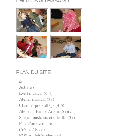
PHOTOS AU HASARD
PLAN DU SITE
⌂
Activités
Eveil musical (0-4)
Atelier musical (3+)
Chant et pré-solfège (4-5)
Atelier « Beaux Arts » (5+)(7+)
Stages musicaux et créatifs (3+)
Fête d’anniversaire
Crèche / Ecole
EOS Activités Mercredi