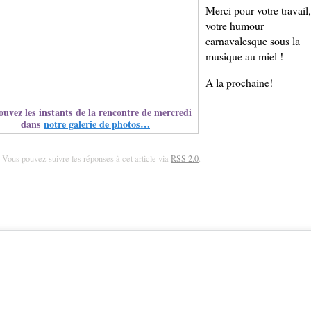
Merci pour votre travail,
votre humour
carnavalesque sous la
musique au miel !
A la prochaine!
ouvez les instants de la rencontre de mercredi
dans
notre galerie de photos…
. Vous pouvez suivre les réponses à cet article via
RSS 2.0
.