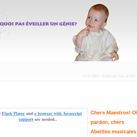
12-16 Mars – Il était une fois, au boi
Chers Maestros! O
e
Flash Player
and
a browser with Javascript
support
are needed..
pardon, chers
Abeilles musicales 