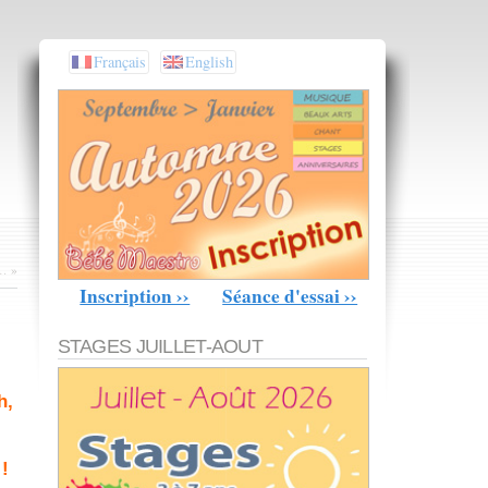
Français
English
s…
»
Inscription ››
Séance d'essai ››
STAGES JUILLET-AOUT
h,
!