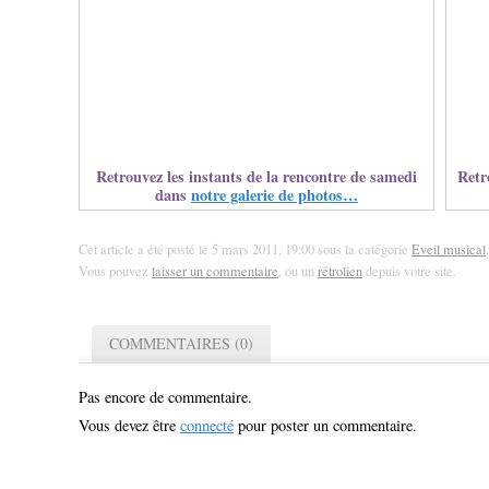
Retrouvez les instants de la rencontre de samedi
Retr
dans
notre galerie de photos…
Cet article a été posté le 5 mars 2011, 19:00 sous la catégorie
Eveil musical
Vous pouvez
laisser un commentaire
, ou un
rétrolien
depuis votre site.
COMMENTAIRES (0)
Pas encore de commentaire.
Vous devez être
connecté
pour poster un commentaire.