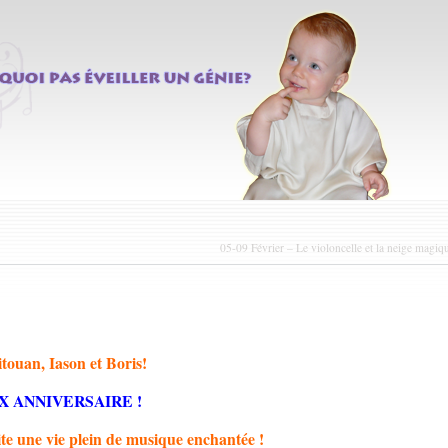
05-09 Février – Le violoncelle et la neige magiq
touan, Iason et Boris!
X ANNIVERSAIRE !
e une vie plein de musique enchantée !