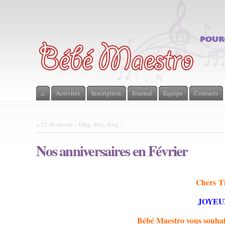
⌂
Activités
Inscription
Journal
Equipe
Contacts
«
22-26 Janvier – Ding, ding, dong !
Nos anniversaires en Février
Chers Ti
JOYEU
Bébé Maestro vous souhait