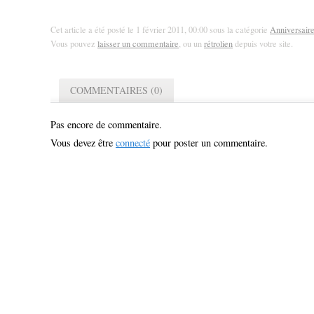
Cet article a été posté le 1 février 2011, 00:00 sous la catégorie
Anniversair
Vous pouvez
laisser un commentaire
, ou un
rétrolien
depuis votre site.
COMMENTAIRES (0)
Pas encore de commentaire.
Vous devez être
connecté
pour poster un commentaire.