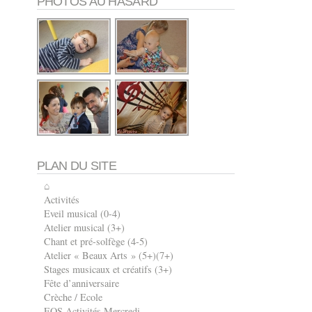
PHOTOS AU HASARD
PLAN DU SITE
⌂
Activités
Eveil musical (0-4)
Atelier musical (3+)
Chant et pré-solfège (4-5)
Atelier « Beaux Arts » (5+)(7+)
Stages musicaux et créatifs (3+)
Fête d’anniversaire
Crèche / Ecole
EOS Activités Mercredi