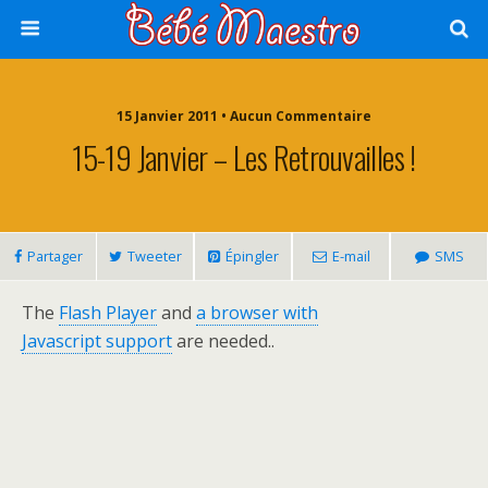
15 Janvier 2011 • Aucun Commentaire
15-19 Janvier – Les Retrouvailles !
Partager
Tweeter
Épingler
E-mail
SMS
The
Flash Player
and
a browser with
Javascript support
are needed..