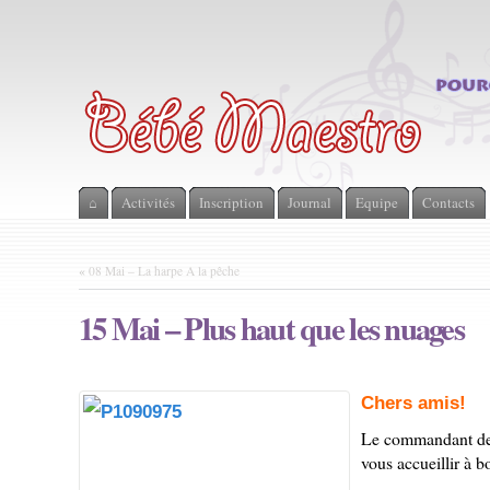
⌂
Activités
Inscription
Journal
Equipe
Contacts
«
08 Mai – La harpe A la pêche
15 Mai – Plus haut que les nuages
Chers amis!
Le commandant de 
vous accueillir à 