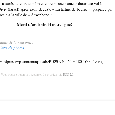
ssurés de votre confort et votre bonne humeur durant ce vol à
Aviv (Israël) après avoir dégusté « La tartine de beurre » préparée par
scale à la ville de « Saxophone ».
Merci d’avoir choisi notre ligne!
tants de la rencontre
alerie de photos…
m/wordpress/wp-content/uploads/P1090920_640x480-1600.flv » /]
. Vous pouvez suivre les réponses à cet article via
RSS 2.0
.