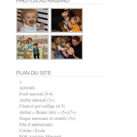
PHOTOS AU HASARD
PLAN DU SITE
⌂
Activités
Eveil musical (0-4)
Atelier musical (3+)
Chant et pré-solfège (4-5)
Atelier « Beaux Arts » (5+)(7+)
Stages musicaux et créatifs (3+)
Fête d’anniversaire
Crèche / Ecole
EOS Activités Mercredi