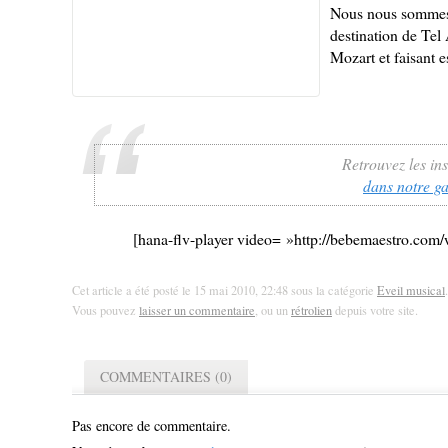
Nous nous sommes a
destination de Tel 
Mozart et faisant e
Retrouvez les ins
dans notre g
[hana-flv-player video= »http://bebemaestro.co
Cet article a été posté le 15 mai 2010, 22:48 sous la catégorie
Eveil musical
Vous pouvez
laisser un commentaire
, ou un
rétrolien
depuis votre site.
COMMENTAIRES (0)
Pas encore de commentaire.