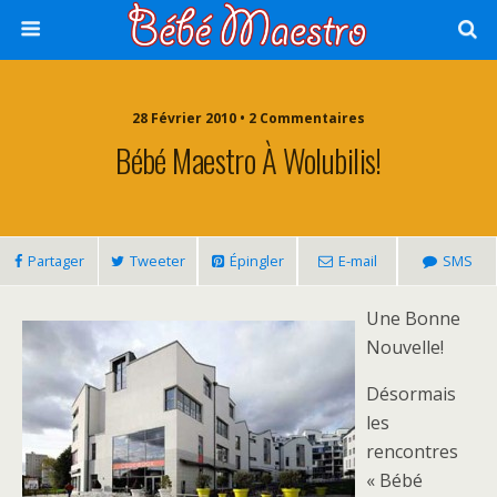
28 Février 2010 • 2 Commentaires
Bébé Maestro À Wolubilis!
Partager
Tweeter
Épingler
E-mail
SMS
Une Bonne
Nouvelle!
Désormais
les
rencontres
« Bébé