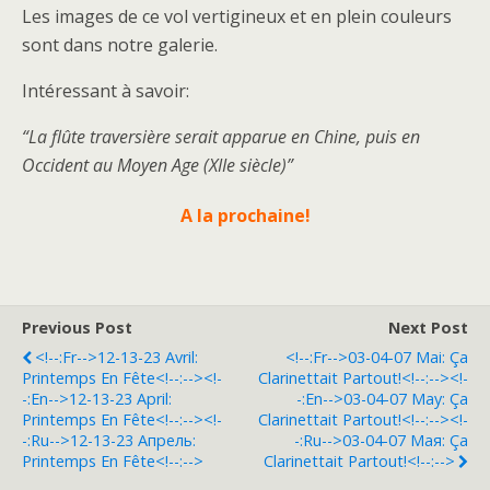
Les images de ce vol vertigineux et en plein couleurs
sont dans notre galerie.
Intéressant à savoir:
“La flûte traversière serait apparue en Chine, puis en
Occident au Moyen Age (XIIe siècle)”
A la prochaine!
Previous Post
Next Post
<!--:fr-->12-13-23 Avril:
<!--:fr-->03-04-07 Mai: Ça
Printemps En Fête<!--:--><!-
Clarinettait Partout!<!--:--><!-
-:en-->12-13-23 April:
-:en-->03-04-07 May: Ça
Printemps En Fête<!--:--><!-
Clarinettait Partout!<!--:--><!-
-:ru-->12-13-23 Апрель:
-:ru-->03-04-07 Мая: Ça
Printemps En Fête<!--:-->
Clarinettait Partout!<!--:-->