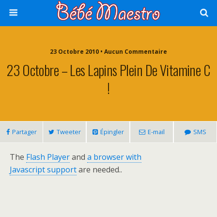
23 Octobre 2010 • Aucun Commentaire
23 Octobre – Les Lapins Plein De Vitamine C
!
Partager
Tweeter
Épingler
E-mail
SMS
The
Flash Player
and
a browser with
Javascript support
are needed..