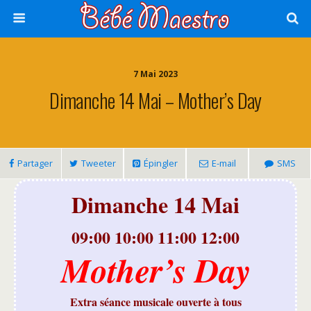
7 Mai 2023
Dimanche 14 Mai – Mother’s Day
Partager
Tweeter
Épingler
E-mail
SMS
Dimanche 14 Mai
09:00 10:00 11:00 12:00
Mother’s Day
Extra séance musicale ouverte à tous