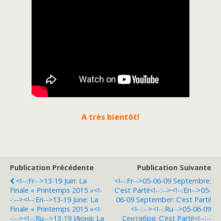
A très bientôt!
Publication Précédente
Publication Suivante
<!--:fr-->13-19 Juin: La
<!--:fr-->05-06-09 Septembre:
Finale « Printemps 2015 »<!-
C'est Parti!<!--:--><!--:en-->05-
-:--><!--:en-->13-19 June: La
06-09 September: C'est Parti!
Finale « Printemps 2015 »<!-
<!--:--><!--:ru-->05-06-09
-:--><!--:ru-->13-19 Июня: La
Сентября: C'est Parti!<!--:--