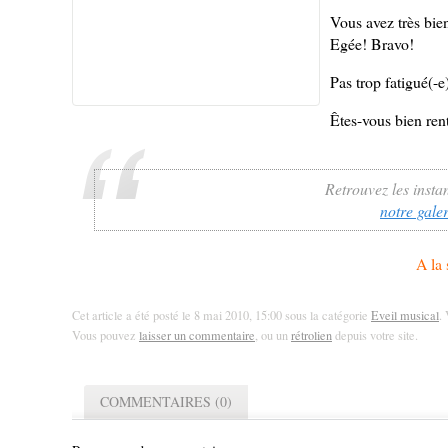
Vous avez très bie
Egée! Bravo!
Pas trop fatigué(-e
Êtes-vous bien ren
Retrouvez les insta
notre gale
A la
Cet article a été posté le 8 mai 2010, 15:00 sous la catégorie
Eveil musical
.
Vous pouvez
laisser un commentaire
, ou un
rétrolien
depuis votre site.
COMMENTAIRES (0)