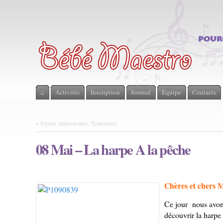
⌂
Activités
Inscription
Journal
Equipe
Contacts
«
Joyeux Anniversaire, Tymoteusz!
08 Mai – La harpe A la pêche
Chères et chers 
Ce jour nous avons
découvrir la harpe