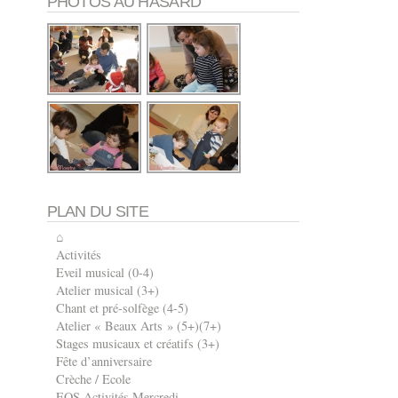
PHOTOS AU HASARD
PLAN DU SITE
⌂
Activités
Eveil musical (0-4)
Atelier musical (3+)
Chant et pré-solfège (4-5)
Atelier « Beaux Arts » (5+)(7+)
Stages musicaux et créatifs (3+)
Fête d’anniversaire
Crèche / Ecole
EOS Activités Mercredi