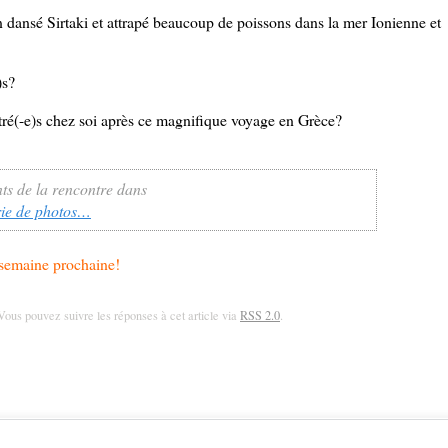
n dansé Sirtaki et attrapé beaucoup de poissons dans la mer Ionienne et
)s?
tré(-e)s chez soi après ce magnifique voyage en Grèce?
nts de la rencontre dans
rie de photos…
 semaine prochaine!
 Vous pouvez suivre les réponses à cet article via
RSS 2.0
.